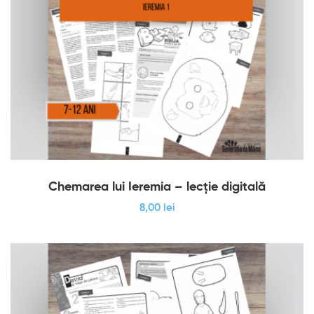
Chemarea lui Ieremia – lecție digitală
8
,00
lei