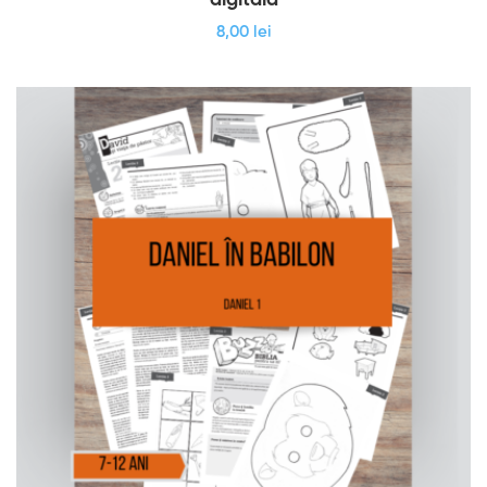
digitală
8
,00
lei