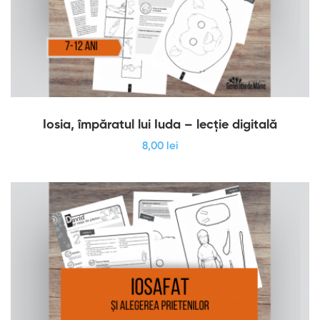
Iosia, împăratul lui Iuda – lecție digitală
8
,00
lei