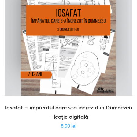
Iosafat – împăratul care s-a încrezut în Dumnezeu
– lecție digitală
8
,00
lei