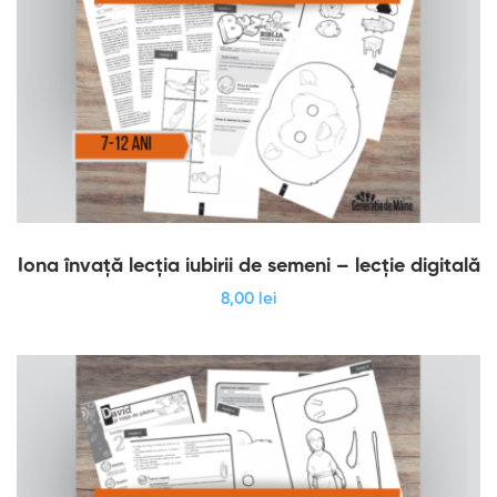
Iona învață lecția iubirii de semeni – lecție digitală
8
,00
lei