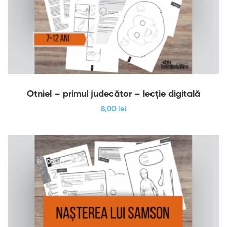
Otniel – primul judecător – lecție digitală
8
,00
lei