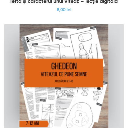
Iefta și caracterul unui viteaz – lecție digitală
8
,00
lei