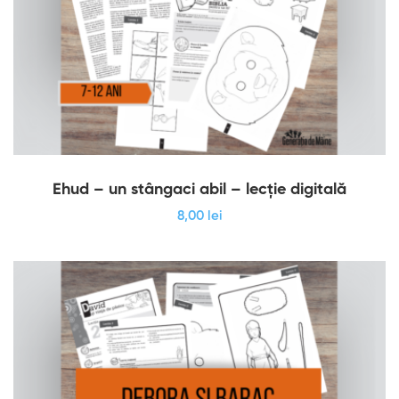
Ehud – un stângaci abil – lecție digitală
8
,00
lei