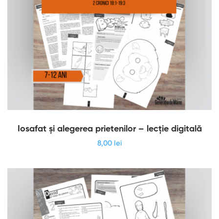
Iosafat și alegerea prietenilor – lecție digitală
8
,00
lei