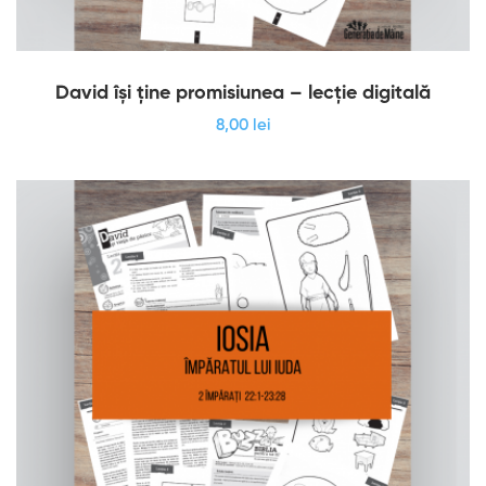
David își ține promisiunea – lecție digitală
8
,00
lei