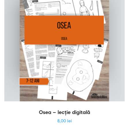
Osea – lecție digitală
8
,00
lei