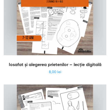
Iosafat și alegerea prietenilor – lecție digitală
8
,00
lei