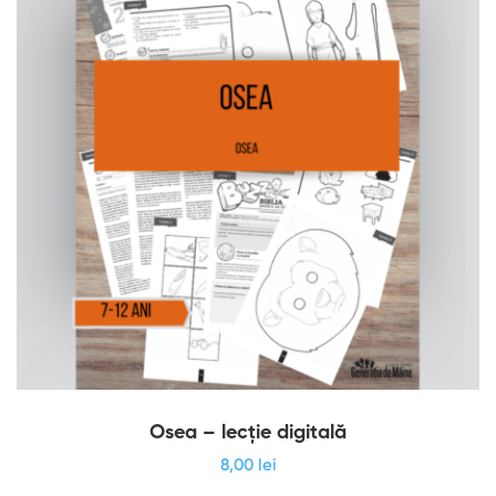
Osea – lecție digitală
8
,00
lei