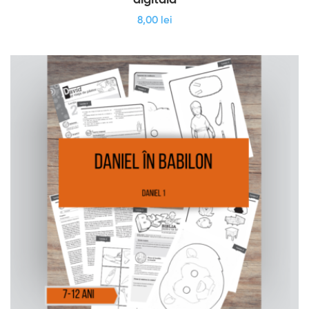
digitală
8
,00
lei