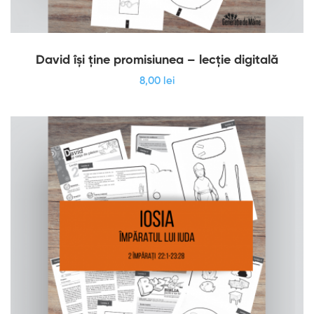
David își ține promisiunea – lecție digitală
8
,00
lei