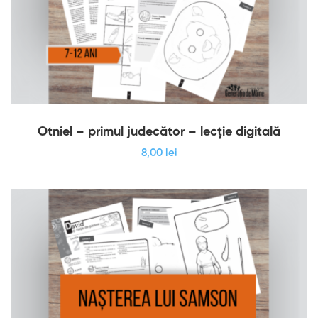
Otniel – primul judecător – lecție digitală
8
,00
lei