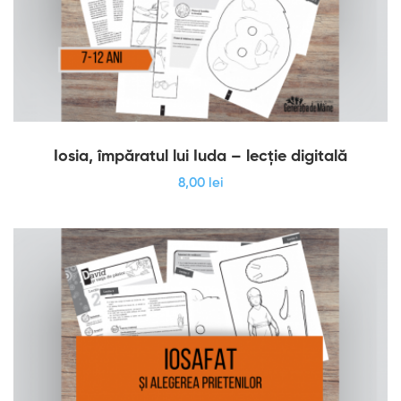
Iosia, împăratul lui Iuda – lecție digitală
8
,00
lei