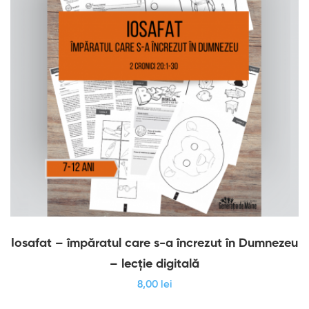
Iosafat – împăratul care s-a încrezut în Dumnezeu
– lecție digitală
8
,00
lei