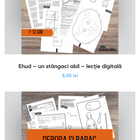
Ehud – un stângaci abil – lecție digitală
8
,00
lei