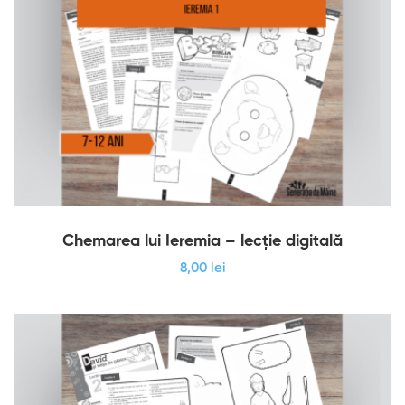
Chemarea lui Ieremia – lecție digitală
8
,00
lei