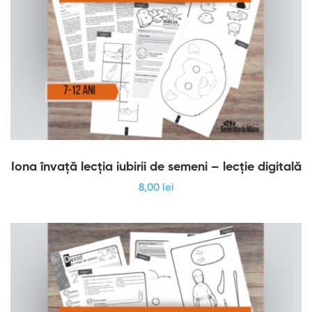
Iona învață lecția iubirii de semeni – lecție digitală
8
,00
lei