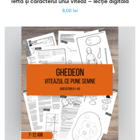
Iefta și caracterul unui viteaz – lecție digitală
8
,00
lei