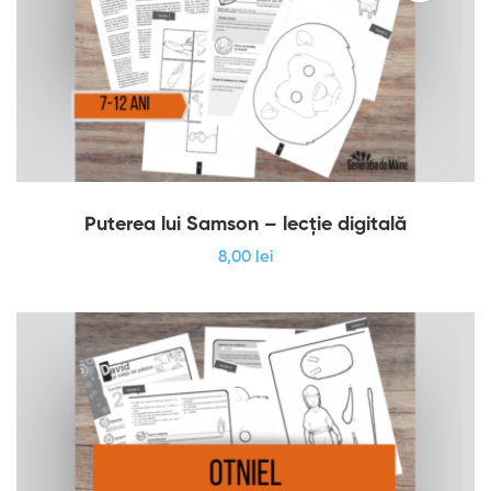
Puterea lui Samson – lecție digitală
8
,00
lei