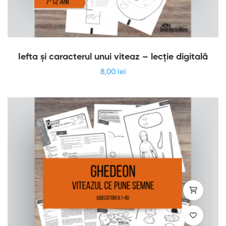
Iefta și caracterul unui viteaz – lecție digitală
8
,00
lei