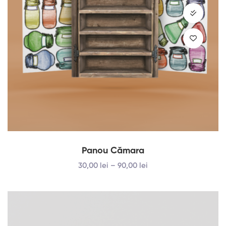
Panou Cămara
30
,00
lei
–
90
,00
lei