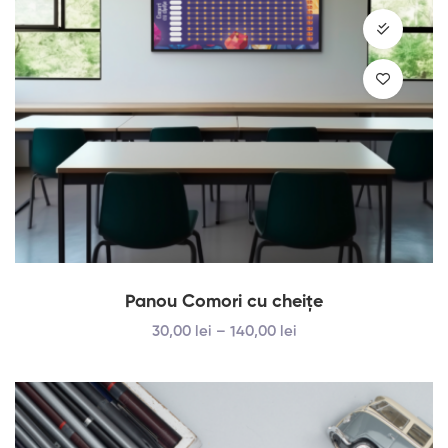
Panou Comori cu cheițe
30
,00
lei
–
140
,00
lei