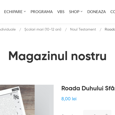
ECHIPARE
PROGRAMA
VBS
SHOP
DONEAZA
C
individuale
Școlari mari (10-12 ani)
Noul Testament
Roada 
Magazinul nostru
Roada Duhului Sfânt
8
,00
lei