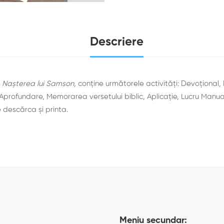
Descriere
,
Nașterea lui Samson,
conține următorele activități: Devoţional,
Aprofundare, Memorarea versetului biblic, Aplicaţie, Lucru Manual
 descărca şi printa.
Meniu secundar: