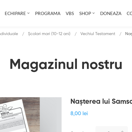
ECHIPARE
PROGRAMA
VBS
SHOP
DONEAZA
C
individuale
Școlari mari (10-12 ani)
Vechiul Testament
Naș
Magazinul nostru
Nașterea lui Samso
8
,00
lei