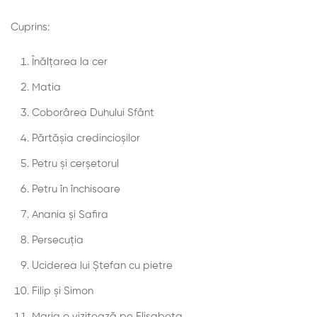
Cuprins:
Înălţarea la cer
Matia
Coborârea Duhului Sfânt
Părtăşia credincioşilor
Petru şi cerşetorul
Petru în închisoare
Anania şi Safira
Persecuţia
Uciderea lui Ştefan cu pietre
Filip şi Simon
Maria o vizitează pe Elisabeta