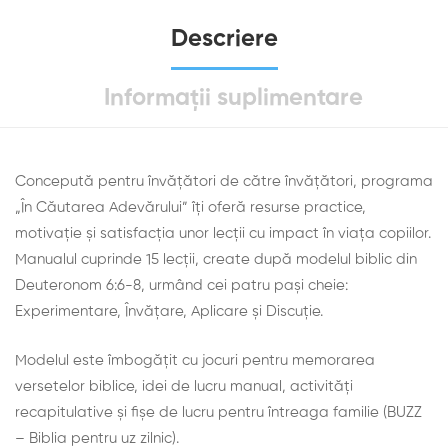
Descriere
Informații suplimentare
Concepută pentru învățători de către învățători, programa
„În Căutarea Adevărului” îți oferă resurse practice,
motivație și satisfacția unor lecții cu impact în viața copiilor.
Manualul cuprinde 15 lecții, create după modelul biblic din
Deuteronom 6:6-8, urmând cei patru pași cheie:
Experimentare, Învățare, Aplicare și Discuție.
Modelul este îmbogățit cu jocuri pentru memorarea
versetelor biblice, idei de lucru manual, activități
recapitulative și fișe de lucru pentru întreaga familie (BUZZ
– Biblia pentru uz zilnic).