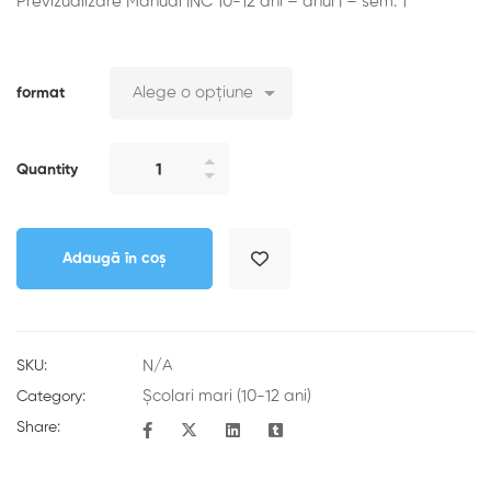
Previzualizare Manual INC 10-12 ani – anul I – sem. 1
format
Quantity
Adaugă în coș
N/A
SKU:
Școlari mari (10-12 ani)
Category:
Share: