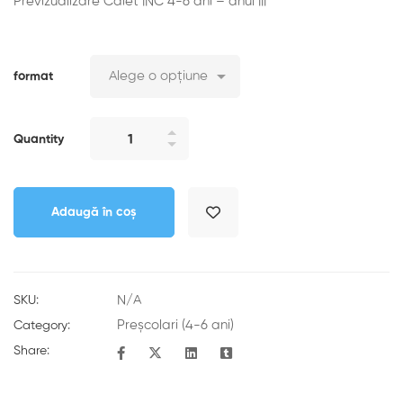
Previzualizare Caiet INC 4-6 ani – anul III
format
Quantity
Adaugă în coș
N/A
SKU:
Preșcolari (4-6 ani)
Category:
Share: