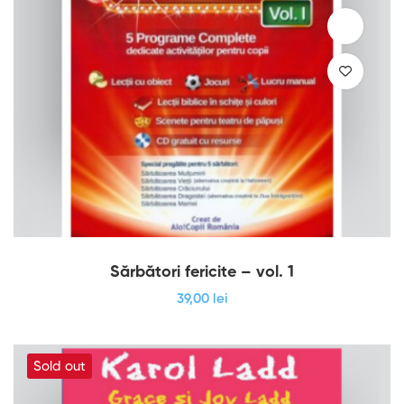
Sărbători fericite – vol. 1
39
,00
lei
Sold out