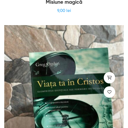
Misiune magică
9
,00
lei