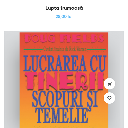
Lupta frumoasă
28
,00
lei