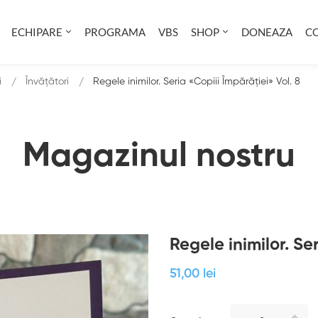
ECHIPARE
PROGRAMA
VBS
SHOP
DONEAZA
C
i
Învățători
Regele inimilor. Seria «Copiii Împărăției» Vol. 8
Magazinul nostru
Regele inimilor. Se
51
,00
lei