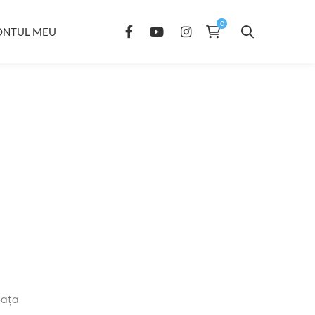
ONTUL MEU
eața