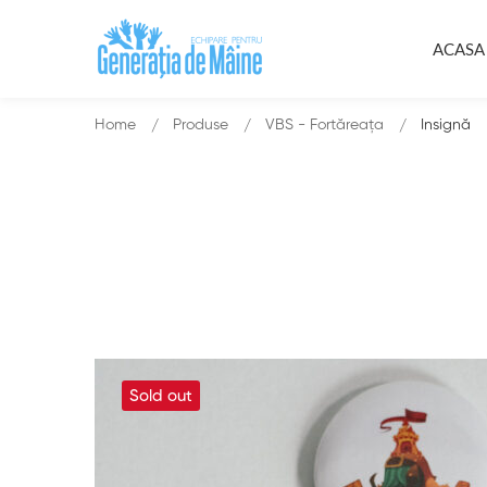
ACASA
Home
Produse
VBS - Fortăreața
Insignă
Sold out