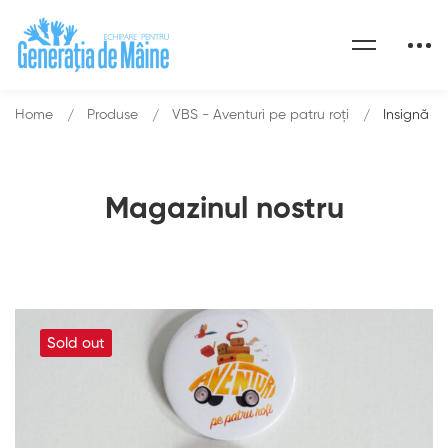
Home
Produse
VBS - Aventuri pe patru roți
Insignă
Magazinul nostru
Sold out