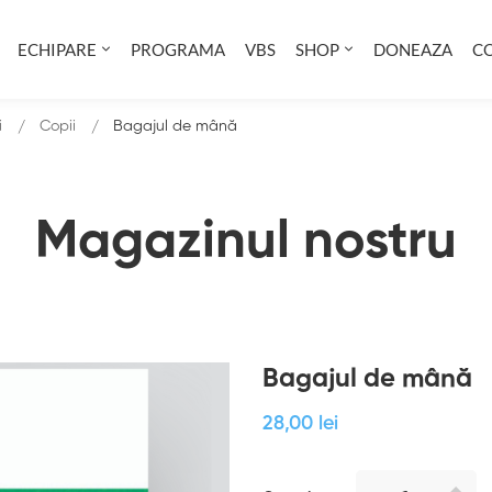
ECHIPARE
PROGRAMA
VBS
SHOP
DONEAZA
C
i
Copii
Bagajul de mână
Magazinul nostru
Bagajul de mână
28
,00
lei